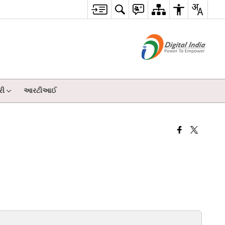
રી
આરટીઆઈ