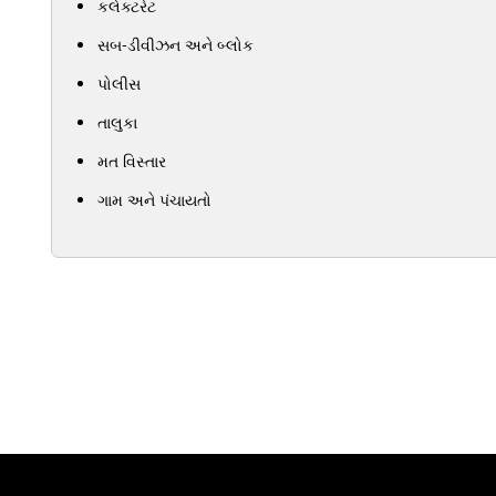
કલેક્ટરેટ
સબ-ડીવીઝન અને બ્લોક
પોલીસ
તાલુકા
મત વિસ્તાર
ગામ અને પંચાયતો