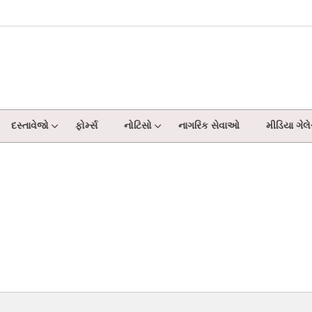
દસ્તાવેજો
ફોર્મ્સ
નોટિસો
નાગરિક સેવાઓ
મીડિયા ગેલે