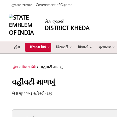
ગુજરાત સરકાર
Government of Gujarat
ખેડા જીલ્લો
DISTRICT KHEDA
હોમ
જિલ્લા વિષે
ડિરેક્ટરી
વિભાગો
પ્રવાસન
વહીવટી માળખું
હોમ
જિલ્લા વિષે
વહીવટી માળખું
ખેડા જીલ્લાનું વહીવટી તંત્ર