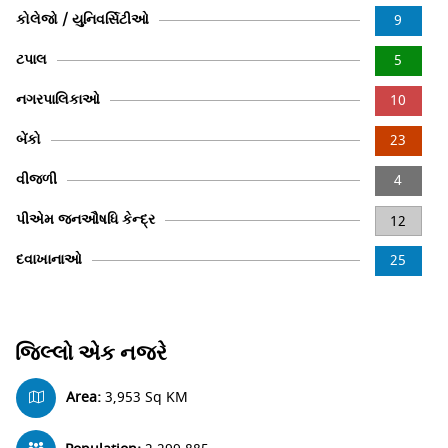
કોલેજો / યુનિવર્સિટીઓ
9
ટપાલ
5
નગરપાલિકાઓ
10
બેંકો
23
વીજળી
4
પીએમ જનઔષધિ કેન્દ્ર
12
દવાખાનાઓ
25
જિલ્લો એક નજરે
Area:
3,953 Sq KM