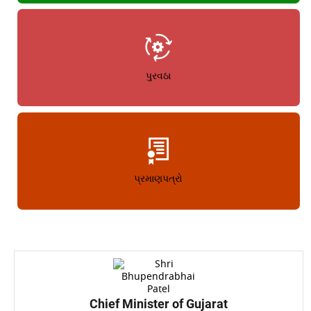
પુરવઠા
પ્રમાણપત્રો
Chief Minister of Gujarat