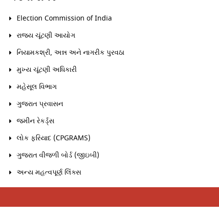
Election Commission of India
રાજ્ય ચૂંટણી આયોગ
નિયામકશ્રી, અન્ન અને નાગરીક પુરવઠા
મુખ્ય ચૂંટણી અધિકારી
મહેસૂલ વિભાગ
ગુજરાત પ્રવાસન
જમીન રેકર્ડ્સ
લોક ફરિયાદ (CPGRAMS)
ગુજરાત વીજળી બોર્ડ (જીઇબી)
અન્ય મહત્વપૂર્ણ લિંક્સ