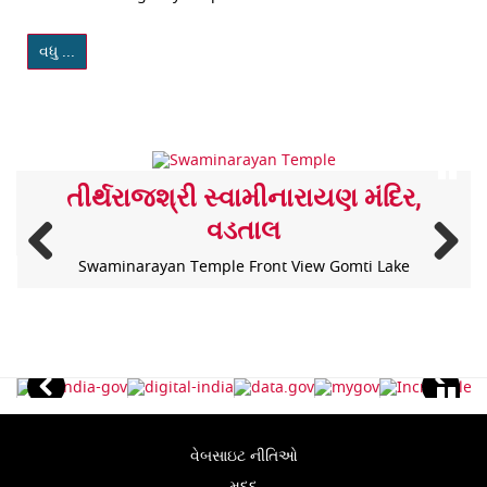
વધુ ...
તીર્થરાજશ્રી સ્‍વામીનારાયણ મંદિર,
વડતાલ
Swaminarayan Temple Front View Gomti Lake
વેબસાઇટ નીતિઓ
મદદ