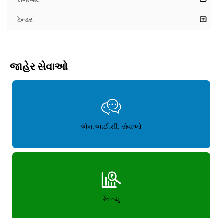
ટેન્ડર
જાહેર સેવાઓ
એન.આઈ.સી. સેવાઓ
રેવન્યુ