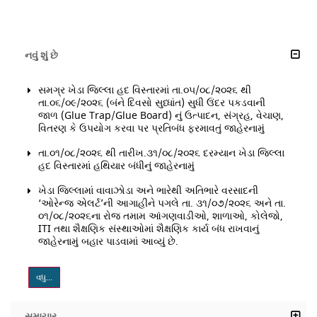
નવું શું છે
સમગ્ર ખેડા જિલ્લા હદ વિસ્તારમાં તા.૦૫/૦૮/૨૦૨૬ થી
તા.૦૬/૦૯/૨૦૨૬ (બંને દિવસો સુધ્ધાંત) સુધી ઉંદર પકડવાની
જાળ (Glue Trap/Glue Board) નું ઉત્પાદન, સંગ્રહ, વેચાણ,
વિતરણ કે ઉપયોગ કરવા પર પ્રતિબંધ ફરમાવતું જાહેરનામું
તા.૦૧/૦૮/૨૦૨૬ થી તારીખ.૩૧/૦૮/૨૦૨૬ દરમ્યાન ખેડા જિલ્લા
હદ વિસ્તારમાં હથિયાર બંધીનું જાહેરનામું
ખેડા જિલ્લામાં વાવાઝોડા અને ભારેથી અતિભારે વરસાદની
‘ઓરેન્જ એલર્ટ’ની આગાહીને પગલે તા. ૩૧/૦૭/૨૦૨૬ અને તા.
૦૧/૦૮/૨૦૨૬ના રોજ તમામ આંગણવાડીઓ, શાળાઓ, કોલેજો,
ITI તથા શૈક્ષણિક સંસ્થાઓમાં શૈક્ષણિક કાર્ય બંધ રાખવાનું
જાહેરનામું બહાર પાડવામાં આવ્યું છે.
વધુ...
સમાચાર