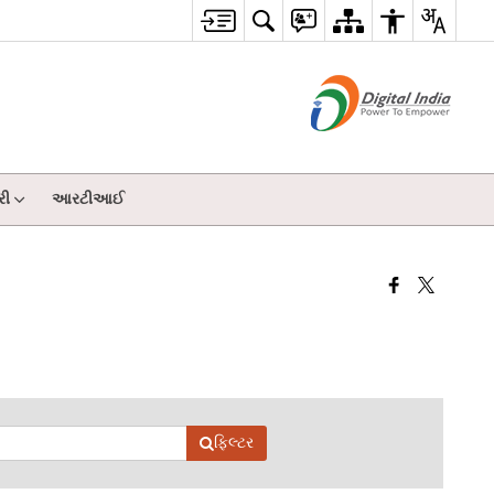
રી
આરટીઆઈ
ફિલ્ટર