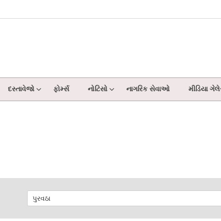
દસ્તાવેજો
ફોર્મ્સ
નોટિસો
નાગરિક સેવાઓ
મીડિયા ગેલે