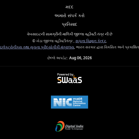
મદદ
અમારો સંપર્ક કરો
પ્રતિસાદ
વેબસાઇટની સામગ્રીની માલિકી જીલ્લા વહીવટી તંત્ર ની છે
© ખેડા જીલ્લા વહીવટીતંત્ર ,
સૂચના વિજ્ઞાન કેન્દ્ર
,
ઇલેક્ટ્રોનીક્સ તથા સુચના પ્રૌદ્યોગીકી મંત્રાલય
, ભારત સરકાર દ્વારા વિકસિત અને પ્રકાશિત
છેલ્લે અપડેટ:
Aug 06, 2026