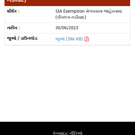
નડીયાદ)
SIA Exemption મેળવવાના જાહેરનામા
(પીપલગ-નડીયાદ)
30/06/2023
જુઓ (386 KB)
વેબસાઇટ નીતિઓ